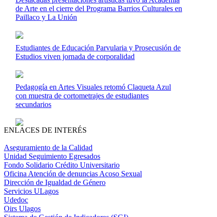
de Arte en el cierre del Programa Barrios Culturales en
Paillaco y La Unión
Estudiantes de Educación Parvularia y Prosecusión de
Estudios viven jornada de corporalidad
Pedagogía en Artes Visuales retomó Claqueta Azul
con muestra de cortometrajes de estudiantes
secundarios
ENLACES DE INTERÉS
Aseguramiento de la Calidad
Unidad Seguimiento Egresados
Fondo Solidario Crédito Universitario
Oficina Atención de denuncias Acoso Sexual
Dirección de Igualdad de Género
Servicios ULagos
Udedoc
Oirs Ulagos