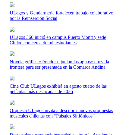
ULagos y Gendarmería fortalecen trabajo colaborativo
por la Reinserción Social
ULagos 360 inició en campus Puerto Montt y sede
Chiloé con cerca de mil estudiantes
Novela gráfica «Donde se juntan las aguas» cruza la
frontera para ser presentada en la Comarca Andina
Cine Club ULagos exhibirá en agosto cuatro de las
películas más destacadas de 2026
Orquesta ULagos invita a descubrir nuevas propuestas
musicales chilenas con “Paisajes Sinfónicos”
Destacadas presentaciones artísticas tuvo la Academia