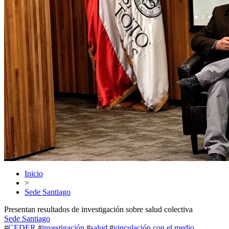
Inicio
>
Sede Santiago
Presentan resultados de investigación sobre salud colectiva
Sede Santiago
#
CEDER
#
investigación
#
salud
#
vinculación con el medio