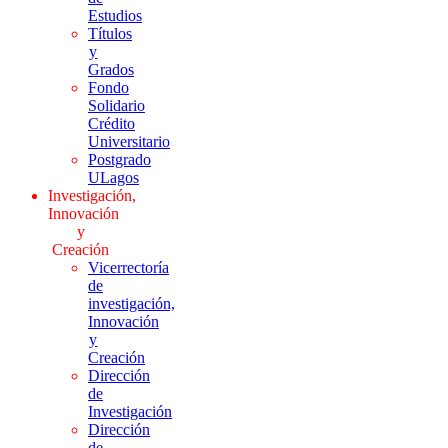
Estudios
Títulos
y
Grados
Fondo
Solidario
Crédito
Universitario
Postgrado
ULagos
Investigación,
Innovación
y
Creación
Vicerrectoría
de
investigación,
Innovación
y
Creación
Dirección
de
Investigación
Dirección
de