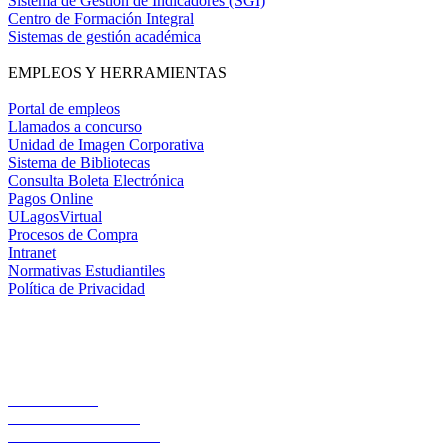
Sistema de Gestión de Indicadores (SGI)
Centro de Formación Integral
Sistemas de gestión académica
EMPLEOS Y HERRAMIENTAS
Portal de empleos
Llamados a concurso
Unidad de Imagen Corporativa
Sistema de Bibliotecas
Consulta Boleta Electrónica
Pagos Online
ULagosVirtual
Procesos de Compra
Intranet
Normativas Estudiantiles
Política de Privacidad
Casa Central
Lord Cochrane 1046
Teléfono 56 642333000