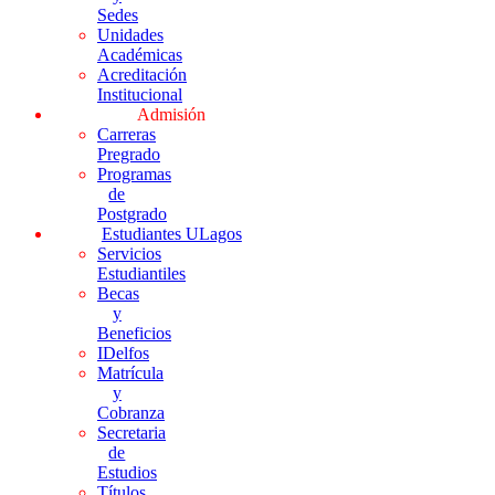
Sedes
Unidades
Académicas
Acreditación
Institucional
Admisión
Carreras
Pregrado
Programas
de
Postgrado
Estudiantes ULagos
Servicios
Estudiantiles
Becas
y
Beneficios
IDelfos
Matrícula
y
Cobranza
Secretaria
de
Estudios
Títulos