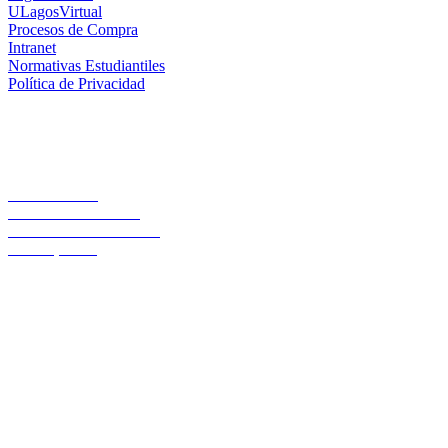
ULagosVirtual
Procesos de Compra
Intranet
Normativas Estudiantiles
Política de Privacidad
Casa Central
Lord Cochrane 1046
Teléfono 56 642333000
Osorno, Chile