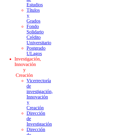
Estudios
Títulos
y
Grados
Fondo
Solidario
Crédito
Universitario
Postgrado
ULagos
Investigación,
Innovación
y
Creación
Vicerrectoría
de
investigación,
Innovación
y
Creación
Dirección
de
Investigación
Dirección
de