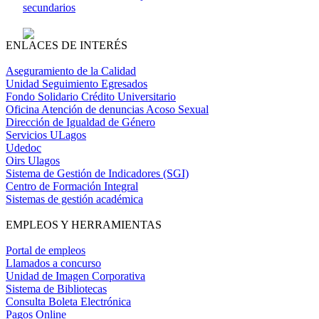
secundarios
ENLACES DE INTERÉS
Aseguramiento de la Calidad
Unidad Seguimiento Egresados
Fondo Solidario Crédito Universitario
Oficina Atención de denuncias Acoso Sexual
Dirección de Igualdad de Género
Servicios ULagos
Udedoc
Oirs Ulagos
Sistema de Gestión de Indicadores (SGI)
Centro de Formación Integral
Sistemas de gestión académica
EMPLEOS Y HERRAMIENTAS
Portal de empleos
Llamados a concurso
Unidad de Imagen Corporativa
Sistema de Bibliotecas
Consulta Boleta Electrónica
Pagos Online