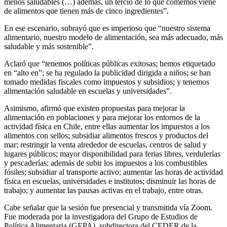
menos saludables (…) además, un tercio de lo que comemos viene
de alimentos que tienen más de cinco ingredientes”.
En ese escenario, subrayó que es imperioso que “nuestro sistema
alimentario, nuestro modelo de alimentación, sea más adecuado, más
saludable y más sostenible”.
Aclaró que “tenemos políticas públicas exitosas; hemos etiquetado
en “alto en”; se ha regulado la publicidad dirigida a niños; se han
tomado medidas fiscales como impuestos y subsidios; y tenemos
alimentación saludable en escuelas y universidades”.
Asimismo, afirmó que existen propuestas para mejorar la
alimentación en poblaciones y para mejorar los entornos de la
actividad física en Chile, entre ellas aumentar los impuestos a los
alimentos con sellos; subsidiar alimentos frescos y productos del
mar; restringir la venta alrededor de escuelas, centros de salud y
lugares públicos; mayor disponibilidad para ferias libres, verdulerías
y pescaderías; además de subir los impuestos a los combustibles
fósiles; subsidiar al transporte activo; aumentar las horas de actividad
física en escuelas, universidades e institutos; disminuir las horas de
trabajo; y aumentar las pausas activas en el trabajo, entre otras.
Cabe señalar que la sesión fue presencial y transmitida vía Zoom.
Fue moderada por la investigadora del Grupo de Estudios de
Política Alimentaria (GEPA), subdirectora del CEDER de la