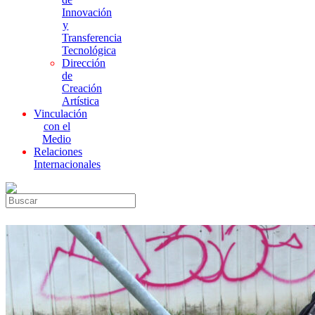
Innovación
y
Transferencia
Tecnológica
Dirección
de
Creación
Artística
Vinculación
con el
Medio
Relaciones
Internacionales