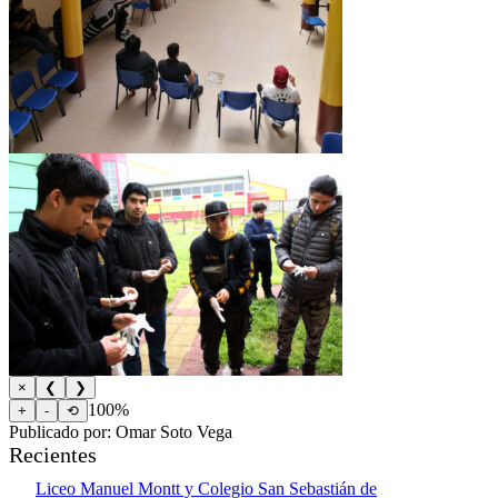
×
❮
❯
100%
+
-
⟲
Publicado por: Omar Soto Vega
Recientes
Liceo Manuel Montt y Colegio San Sebastián de