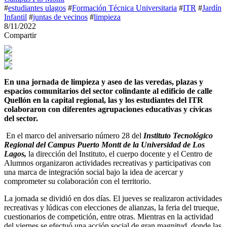
#
estudiantes ulagos
#
Formación Técnica Universitaria
#
ITR
#
Jardín
Infantil
#
juntas de vecinos
#
limpieza
8/11/2022
Compartir
En una jornada de limpieza y aseo de las veredas, plazas y
espacios comunitarios del sector colindante al edificio de calle
Quellón en la capital regional, las y los estudiantes del ITR
colaboraron con diferentes agrupaciones educativas y cívicas
del sector.
En el marco del aniversario número 28 del
Instituto Tecnológico
Regional del Campus Puerto Montt de la Universidad de Los
Lagos,
la dirección del Instituto, el cuerpo docente y el Centro de
Alumnos organizaron actividades recreativas y participativas con
una marca de integración social bajo la idea de acercar y
comprometer su colaboración con el territorio.
La jornada se dividió en dos días. El jueves se realizaron actividades
recreativas y lúdicas con elecciones de alianzas, la feria del trueque,
cuestionarios de competición, entre otras. Mientras en la actividad
del viernes se efectuó una acción social de gran magnitud, donde las