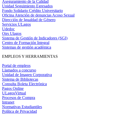
Aseguramiento de la Calidad
Unidad Seguimiento Egresados
Fondo Solidario Crédito Universitario
Oficina Atención de denuncias Acoso Sexual
Dirección de Igualdad de Género
Servicios ULagos
Udedoc
Oirs Ulagos
Sistema de Gestión de Indicadores (SGI)
Centro de Formación Integral
Sistemas de gestión académica
EMPLEOS Y HERRAMIENTAS
Portal de empleos
Llamados a concurso
Unidad de Imagen Corporativa
Sistema de Bibliotecas
Consulta Boleta Electrónica
Pagos Online
ULagosVirtual
Procesos de Compra
Intranet
Normativas Estudiantiles
Política de Privacidad