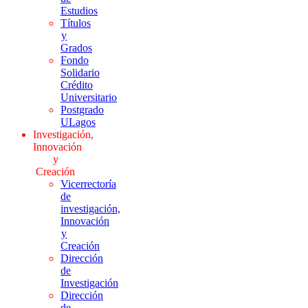
Estudios
Títulos
y
Grados
Fondo
Solidario
Crédito
Universitario
Postgrado
ULagos
Investigación,
Innovación
y
Creación
Vicerrectoría
de
investigación,
Innovación
y
Creación
Dirección
de
Investigación
Dirección
de