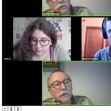
×
❮
❯