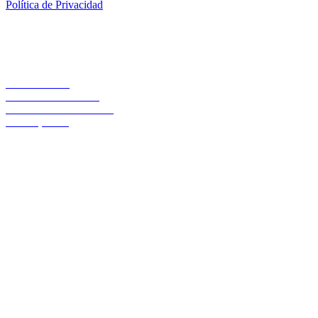
Política de Privacidad
Casa Central
Lord Cochrane 1046
Teléfono 56 642333000
Osorno, Chile