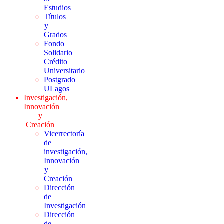
Estudios
Títulos
y
Grados
Fondo
Solidario
Crédito
Universitario
Postgrado
ULagos
Investigación,
Innovación
y
Creación
Vicerrectoría
de
investigación,
Innovación
y
Creación
Dirección
de
Investigación
Dirección
de