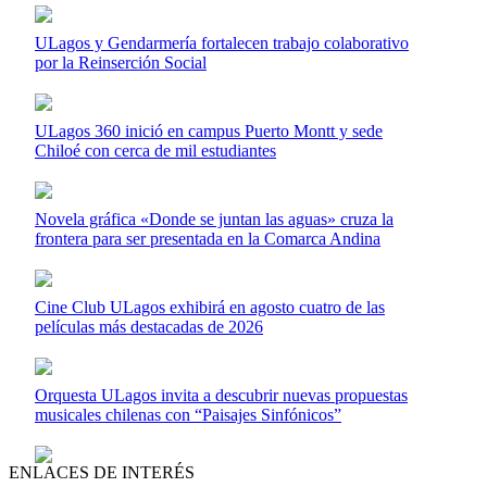
ULagos y Gendarmería fortalecen trabajo colaborativo
por la Reinserción Social
ULagos 360 inició en campus Puerto Montt y sede
Chiloé con cerca de mil estudiantes
Novela gráfica «Donde se juntan las aguas» cruza la
frontera para ser presentada en la Comarca Andina
Cine Club ULagos exhibirá en agosto cuatro de las
películas más destacadas de 2026
Orquesta ULagos invita a descubrir nuevas propuestas
musicales chilenas con “Paisajes Sinfónicos”
ENLACES DE INTERÉS