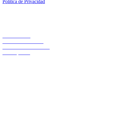
Política de Privacidad
Casa Central
Lord Cochrane 1046
Teléfono 56 642333000
Osorno, Chile