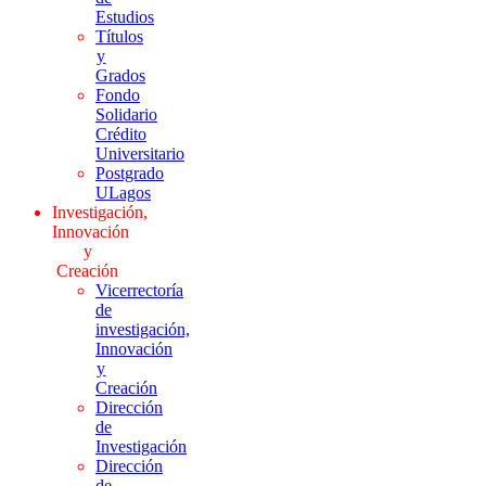
Estudios
Títulos
y
Grados
Fondo
Solidario
Crédito
Universitario
Postgrado
ULagos
Investigación,
Innovación
y
Creación
Vicerrectoría
de
investigación,
Innovación
y
Creación
Dirección
de
Investigación
Dirección
de