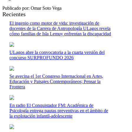
Publicado por: Omar Soto Vega
Recientes
El ingenio como motor de vida: investigación de
docentes de la Carrera de Antropología ULagos revela
cómo familias de Isla Lemuy enfrentan la discapacidad
ULagos abre la convocatoria a la cuarta versión del
concurso SURPROFUNDO 2026
Se avecina el 1er Congreso Internacional en Artes,
Educación y Paisajes Contemporáneos; Pensar la
Frontera
En radio El Conquistador FM: Académica de
Psicología entrega pautas preventivas en el ámbito de
la explotación infantil-adolescente