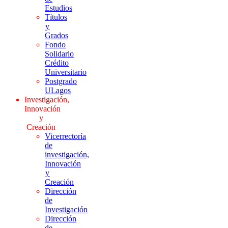
Estudios
Títulos
y
Grados
Fondo
Solidario
Crédito
Universitario
Postgrado
ULagos
Investigación,
Innovación
y
Creación
Vicerrectoría
de
investigación,
Innovación
y
Creación
Dirección
de
Investigación
Dirección
de