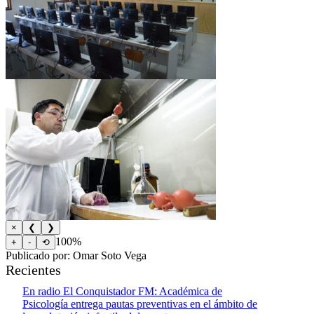
×
❮
❯
100%
+
-
⟲
Publicado por: Omar Soto Vega
Recientes
En radio El Conquistador FM: Académica de
Psicología entrega pautas preventivas en el ámbito de