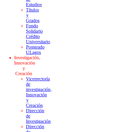
Estudios
Títulos
y
Grados
Fondo
Solidario
Crédito
Universitario
Postgrado
ULagos
Investigación,
Innovación
y
Creación
Vicerrectoría
de
investigación,
Innovación
y
Creación
Dirección
de
Investigación
Dirección
de