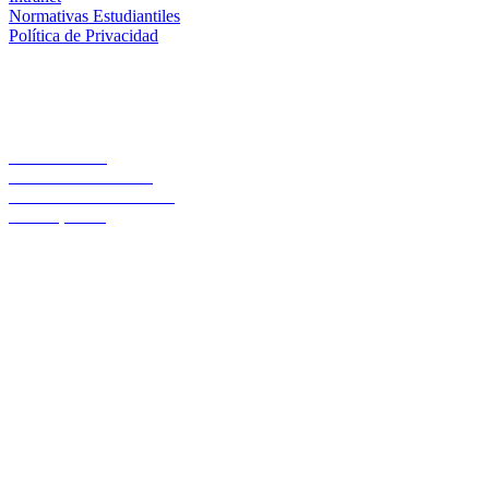
Normativas Estudiantiles
Política de Privacidad
Casa Central
Lord Cochrane 1046
Teléfono 56 642333000
Osorno, Chile