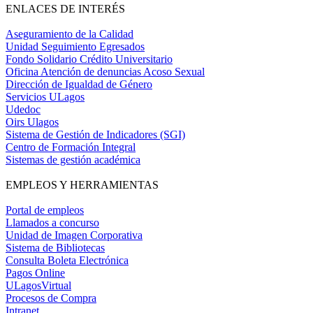
ENLACES DE INTERÉS
Aseguramiento de la Calidad
Unidad Seguimiento Egresados
Fondo Solidario Crédito Universitario
Oficina Atención de denuncias Acoso Sexual
Dirección de Igualdad de Género
Servicios ULagos
Udedoc
Oirs Ulagos
Sistema de Gestión de Indicadores (SGI)
Centro de Formación Integral
Sistemas de gestión académica
EMPLEOS Y HERRAMIENTAS
Portal de empleos
Llamados a concurso
Unidad de Imagen Corporativa
Sistema de Bibliotecas
Consulta Boleta Electrónica
Pagos Online
ULagosVirtual
Procesos de Compra
Intranet