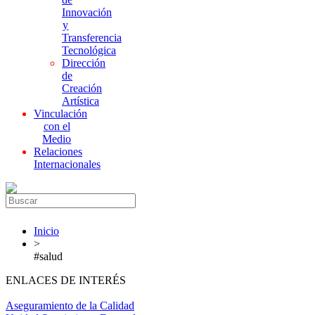
Innovación
y
Transferencia
Tecnológica
Dirección
de
Creación
Artística
Vinculación
con el
Medio
Relaciones
Internacionales
Inicio
>
#salud
ENLACES DE INTERÉS
Aseguramiento de la Calidad