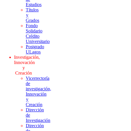
Estudios
Títulos
y
Grados
Fondo
Solidario
Crédito
Universitario
Postgrado
ULagos
Investigación,
Innovación
y
Creación
Vicerrectoría
de
investigación,
Innovación
y
Creación
Dirección
de
Investigación
Dirección
de