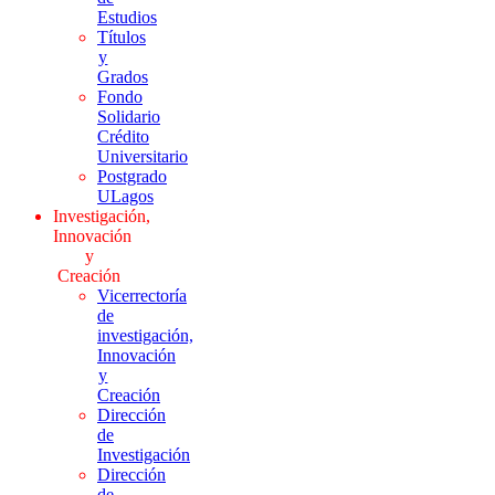
Estudios
Títulos
y
Grados
Fondo
Solidario
Crédito
Universitario
Postgrado
ULagos
Investigación,
Innovación
y
Creación
Vicerrectoría
de
investigación,
Innovación
y
Creación
Dirección
de
Investigación
Dirección
de