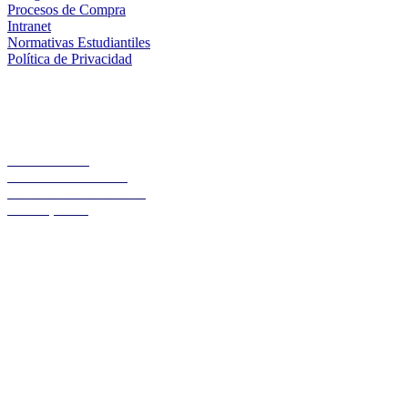
Procesos de Compra
Intranet
Normativas Estudiantiles
Política de Privacidad
Casa Central
Lord Cochrane 1046
Teléfono 56 642333000
Osorno, Chile