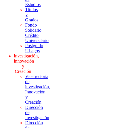
Estudios
Títulos
y
Grados
Fondo
Solidario
Crédito
Universitario
Postgrado
ULagos
Investigación,
Innovación
y
Creación
Vicerrectoría
de
investigación,
Innovación
y
Creación
Dirección
de
Investigación
Dirección
de