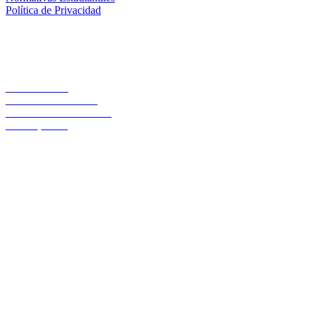
Política de Privacidad
Casa Central
Lord Cochrane 1046
Teléfono 56 642333000
Osorno, Chile