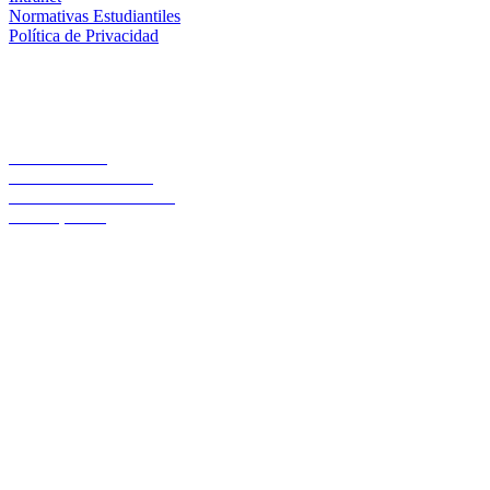
Normativas Estudiantiles
Política de Privacidad
Casa Central
Lord Cochrane 1046
Teléfono 56 642333000
Osorno, Chile