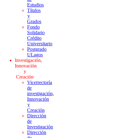
Estudios
Títulos
y
Grados
Fondo
Solidario
Crédito
Universitario
Postgrado
ULagos
Investigación,
Innovación
y
Creación
Vicerrectoría
de
investigación,
Innovación
y
Creación
Dirección
de
Investigación
Dirección
de