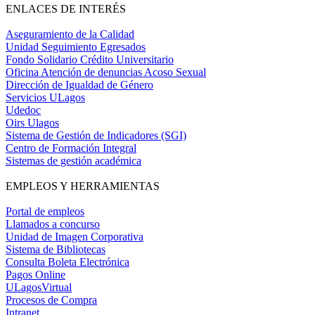
ENLACES DE INTERÉS
Aseguramiento de la Calidad
Unidad Seguimiento Egresados
Fondo Solidario Crédito Universitario
Oficina Atención de denuncias Acoso Sexual
Dirección de Igualdad de Género
Servicios ULagos
Udedoc
Oirs Ulagos
Sistema de Gestión de Indicadores (SGI)
Centro de Formación Integral
Sistemas de gestión académica
EMPLEOS Y HERRAMIENTAS
Portal de empleos
Llamados a concurso
Unidad de Imagen Corporativa
Sistema de Bibliotecas
Consulta Boleta Electrónica
Pagos Online
ULagosVirtual
Procesos de Compra
Intranet