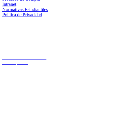
Intranet
Normativas Estudiantiles
Política de Privacidad
Casa Central
Lord Cochrane 1046
Teléfono 56 642333000
Osorno, Chile