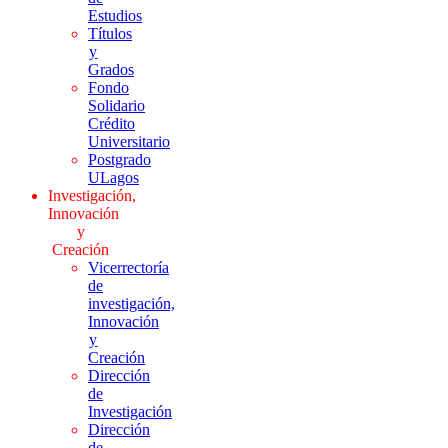
Estudios
Títulos
y
Grados
Fondo
Solidario
Crédito
Universitario
Postgrado
ULagos
Investigación,
Innovación
y
Creación
Vicerrectoría
de
investigación,
Innovación
y
Creación
Dirección
de
Investigación
Dirección
de