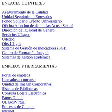
ENLACES DE INTERÉS
Aseguramiento de la Calidad
Unidad Seguimiento Egresados
Fondo Solidario Crédito Universitario
Oficina Atención de denuncias Acoso Sexual
Dirección de Igualdad de Género
Servicios ULagos
Udedoc
Oirs Ulagos
Sistema de Gestión de Indicadores (SGI)
Centro de Formación Integral
Sistemas de gestión académica
EMPLEOS Y HERRAMIENTAS
Portal de empleos
Llamados a concurso
Unidad de Imagen Corporativa
Sistema de Bibliotecas
Consulta Boleta Electrónica
Pagos Online
ULagosVirtual
Procesos de Compra
Intranet