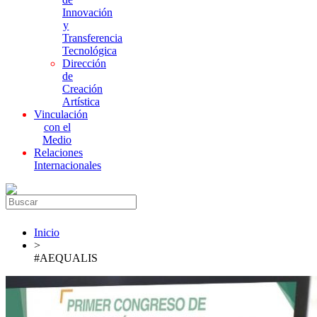
Innovación
y
Transferencia
Tecnológica
Dirección
de
Creación
Artística
Vinculación
con el
Medio
Relaciones
Internacionales
Inicio
>
#AEQUALIS