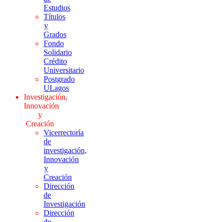
Estudios
Títulos
y
Grados
Fondo
Solidario
Crédito
Universitario
Postgrado
ULagos
Investigación,
Innovación
y
Creación
Vicerrectoría
de
investigación,
Innovación
y
Creación
Dirección
de
Investigación
Dirección
de