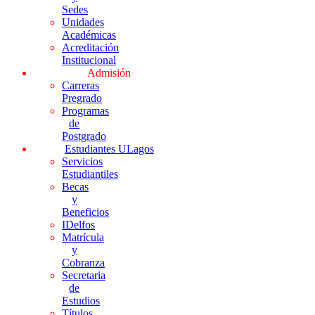
Sedes
Unidades
Académicas
Acreditación
Institucional
Admisión
Carreras
Pregrado
Programas
de
Postgrado
Estudiantes ULagos
Servicios
Estudiantiles
Becas
y
Beneficios
IDelfos
Matrícula
y
Cobranza
Secretaria
de
Estudios
Títulos