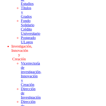
Estudios
Títulos
y
Grados
Fondo
Solidario
Crédito
Universitario
Postgrado
ULagos
Investigación,
Innovación
y
Creación
Vicerrectoría
de
investigación,
Innovación
y
Creación
Dirección
de
Investigación
Dirección
de