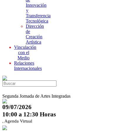
Innovación
y
Transferencia
Tecnológica
Dirección
de
Creación
Artística
Vinculación
con el
Medio
Relaciones
Internacionales
Segunda Jornada de Artes Integradas
09/07/2026
10:00 a 12:30 Horas
, Agenda Virtual