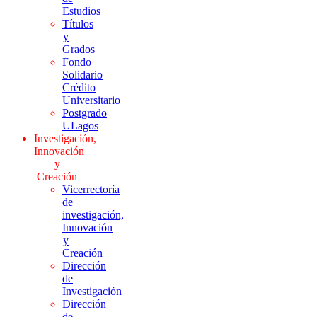
Estudios
Títulos
y
Grados
Fondo
Solidario
Crédito
Universitario
Postgrado
ULagos
Investigación,
Innovación
y
Creación
Vicerrectoría
de
investigación,
Innovación
y
Creación
Dirección
de
Investigación
Dirección
de