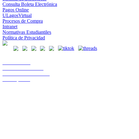
Consulta Boleta Electrónica
Pagos Online
ULagosVirtual
Procesos de Compra
Intranet
Normativas Estudiantiles
Política de Privacidad
Casa Central
Lord Cochrane 1046
Teléfono 56 642333000
Osorno, Chile