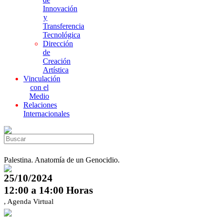
Innovación
y
Transferencia
Tecnológica
Dirección
de
Creación
Artística
Vinculación
con el
Medio
Relaciones
Internacionales
Palestina. Anatomía de un Genocidio.
25/10/2024
12:00 a 14:00 Horas
, Agenda Virtual