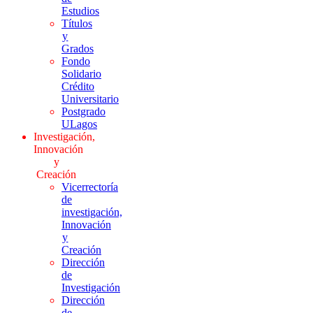
Estudios
Títulos
y
Grados
Fondo
Solidario
Crédito
Universitario
Postgrado
ULagos
Investigación,
Innovación
y
Creación
Vicerrectoría
de
investigación,
Innovación
y
Creación
Dirección
de
Investigación
Dirección
de