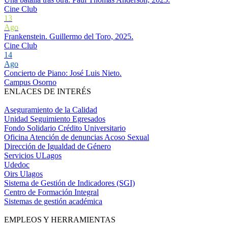
Cine Club
13
Ago
Frankenstein. Guillermo del Toro, 2025.
Cine Club
14
Ago
Concierto de Piano: José Luis Nieto.
Campus Osorno
ENLACES DE INTERÉS
Aseguramiento de la Calidad
Unidad Seguimiento Egresados
Fondo Solidario Crédito Universitario
Oficina Atención de denuncias Acoso Sexual
Dirección de Igualdad de Género
Servicios ULagos
Udedoc
Oirs Ulagos
Sistema de Gestión de Indicadores (SGI)
Centro de Formación Integral
Sistemas de gestión académica
EMPLEOS Y HERRAMIENTAS