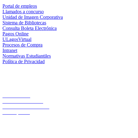
Portal de empleos
Llamados a concurso
Unidad de Imagen Corporativa
Sistema de Bibliotecas
Consulta Boleta Electrónica
Pagos Online
ULagosVirtual
Procesos de Compra
Intranet
Normativas Estudiantiles
Política de Privacidad
Casa Central
Lord Cochrane 1046
Teléfono 56 642333000
Osorno, Chile