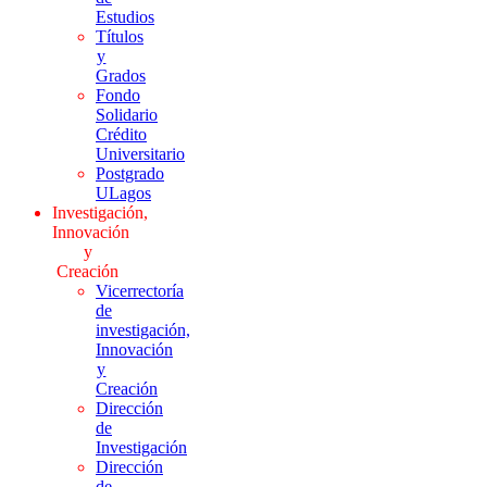
Estudios
Títulos
y
Grados
Fondo
Solidario
Crédito
Universitario
Postgrado
ULagos
Investigación,
Innovación
y
Creación
Vicerrectoría
de
investigación,
Innovación
y
Creación
Dirección
de
Investigación
Dirección
de