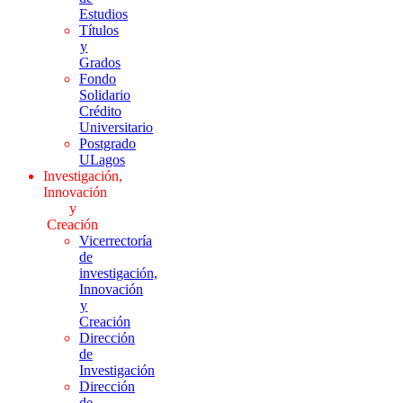
Estudios
Títulos
y
Grados
Fondo
Solidario
Crédito
Universitario
Postgrado
ULagos
Investigación,
Innovación
y
Creación
Vicerrectoría
de
investigación,
Innovación
y
Creación
Dirección
de
Investigación
Dirección
de