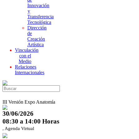
Innovación
y
Transferencia
Tecnológica
Dirección
de
Creación
Artística
Vinculación
con el
Medio
Relaciones
Internacionales
III Versión Expo Anatomía
30/06/2026
08:30 a 14:00 Horas
, Agenda Virtual