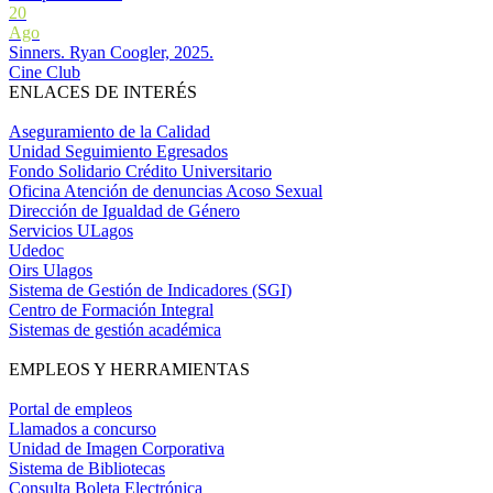
20
Ago
Sinners. Ryan Coogler, 2025.
Cine Club
ENLACES DE INTERÉS
Aseguramiento de la Calidad
Unidad Seguimiento Egresados
Fondo Solidario Crédito Universitario
Oficina Atención de denuncias Acoso Sexual
Dirección de Igualdad de Género
Servicios ULagos
Udedoc
Oirs Ulagos
Sistema de Gestión de Indicadores (SGI)
Centro de Formación Integral
Sistemas de gestión académica
EMPLEOS Y HERRAMIENTAS
Portal de empleos
Llamados a concurso
Unidad de Imagen Corporativa
Sistema de Bibliotecas
Consulta Boleta Electrónica