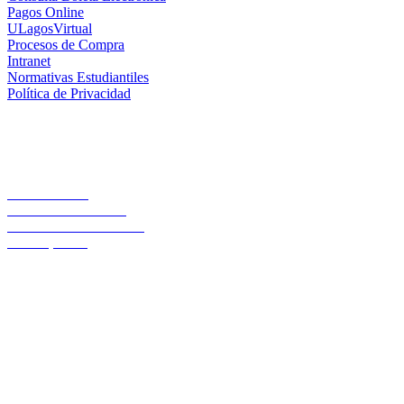
Pagos Online
ULagosVirtual
Procesos de Compra
Intranet
Normativas Estudiantiles
Política de Privacidad
Casa Central
Lord Cochrane 1046
Teléfono 56 642333000
Osorno, Chile