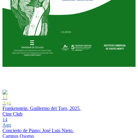
13
Ago
Frankenstein. Guillermo del Toro, 2025.
Cine Club
14
Ago
Concierto de Piano: José Luis Nieto.
Campus Osorno