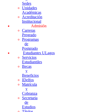
Sedes
Unidades
Académicas
Acreditación
Institucional
Admisión
Carreras
Pregrado
Programas
de
Postgrado
Estudiantes ULagos
Servicios
Estudiantiles
Becas
y
Beneficios
IDelfos
Matrícula
y
Cobranza
Secretaria
de
Estudios
Títulos