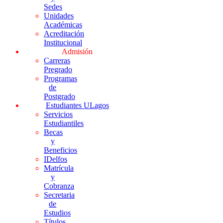
Sedes
Unidades
Académicas
Acreditación
Institucional
Admisión
Carreras
Pregrado
Programas
de
Postgrado
Estudiantes ULagos
Servicios
Estudiantiles
Becas
y
Beneficios
IDelfos
Matrícula
y
Cobranza
Secretaria
de
Estudios
Títulos