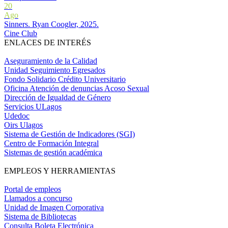
20
Ago
Sinners. Ryan Coogler, 2025.
Cine Club
ENLACES DE INTERÉS
Aseguramiento de la Calidad
Unidad Seguimiento Egresados
Fondo Solidario Crédito Universitario
Oficina Atención de denuncias Acoso Sexual
Dirección de Igualdad de Género
Servicios ULagos
Udedoc
Oirs Ulagos
Sistema de Gestión de Indicadores (SGI)
Centro de Formación Integral
Sistemas de gestión académica
EMPLEOS Y HERRAMIENTAS
Portal de empleos
Llamados a concurso
Unidad de Imagen Corporativa
Sistema de Bibliotecas
Consulta Boleta Electrónica