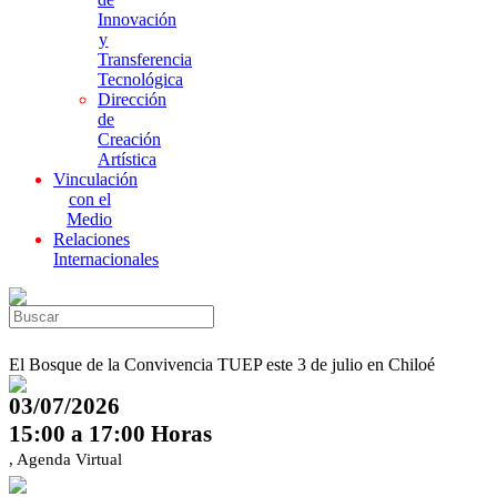
Innovación
y
Transferencia
Tecnológica
Dirección
de
Creación
Artística
Vinculación
con el
Medio
Relaciones
Internacionales
El Bosque de la Convivencia TUEP este 3 de julio en Chiloé
03/07/2026
15:00 a 17:00 Horas
, Agenda Virtual