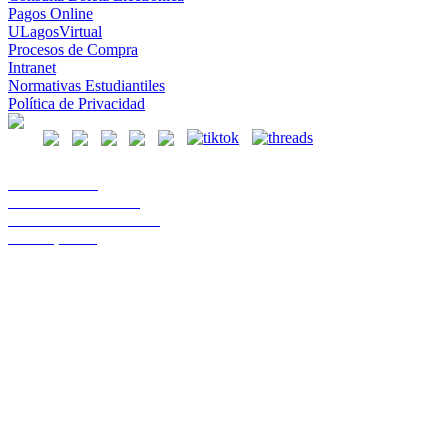
Pagos Online
ULagosVirtual
Procesos de Compra
Intranet
Normativas Estudiantiles
Política de Privacidad
Casa Central
Lord Cochrane 1046
Teléfono 56 642333000
Osorno, Chile