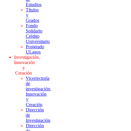
Estudios
Títulos
y
Grados
Fondo
Solidario
Crédito
Universitario
Postgrado
ULagos
Investigación,
Innovación
y
Creación
Vicerrectoría
de
investigación,
Innovación
y
Creación
Dirección
de
Investigación
Dirección
de