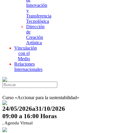
Innovación
y
Transferencia
Tecnológica
Dirección
de
Creación
Artística
Vinculación
con el
Medio
Relaciones
Internacionales
Curso «Accionar para la sustentabilidad»
24/05/2026a31/10/2026
09:00 a 16:00 Horas
, Agenda Virtual