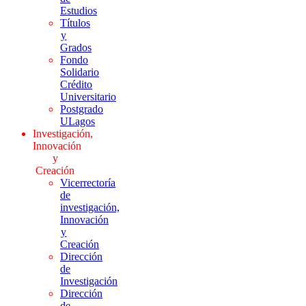
Estudios
Títulos
y
Grados
Fondo
Solidario
Crédito
Universitario
Postgrado
ULagos
Investigación,
Innovación
y
Creación
Vicerrectoría
de
investigación,
Innovación
y
Creación
Dirección
de
Investigación
Dirección
de