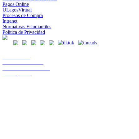
Pagos Online
ULagosVirtual
Procesos de Compra
Intranet
Normativas Estudiantiles
Política de Privacidad
Casa Central
Lord Cochrane 1046
Teléfono 56 642333000
Osorno, Chile