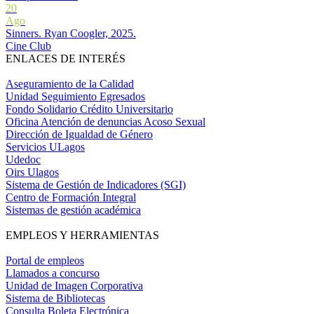
20
Ago
Sinners. Ryan Coogler, 2025.
Cine Club
ENLACES DE INTERÉS
Aseguramiento de la Calidad
Unidad Seguimiento Egresados
Fondo Solidario Crédito Universitario
Oficina Atención de denuncias Acoso Sexual
Dirección de Igualdad de Género
Servicios ULagos
Udedoc
Oirs Ulagos
Sistema de Gestión de Indicadores (SGI)
Centro de Formación Integral
Sistemas de gestión académica
EMPLEOS Y HERRAMIENTAS
Portal de empleos
Llamados a concurso
Unidad de Imagen Corporativa
Sistema de Bibliotecas
Consulta Boleta Electrónica