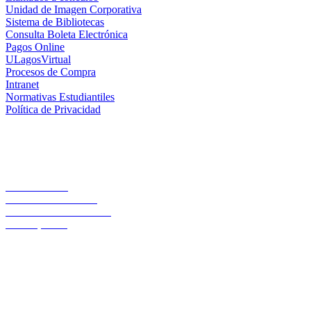
Unidad de Imagen Corporativa
Sistema de Bibliotecas
Consulta Boleta Electrónica
Pagos Online
ULagosVirtual
Procesos de Compra
Intranet
Normativas Estudiantiles
Política de Privacidad
Casa Central
Lord Cochrane 1046
Teléfono 56 642333000
Osorno, Chile