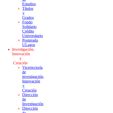
Estudios
Títulos
y
Grados
Fondo
Solidario
Crédito
Universitario
Postgrado
ULagos
Investigación,
Innovación
y
Creación
Vicerrectoría
de
investigación,
Innovación
y
Creación
Dirección
de
Investigación
Dirección
de