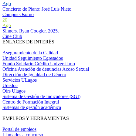
Ago
Concierto de Piano: José Luis Nieto.
Campus Osorno
20
Ago
Sinners. Ryan Coogler, 2025.
Cine Club
ENLACES DE INTERÉS
Aseguramiento de la Calidad
Unidad Seguimiento Egresados
Fondo Solidario Crédito Universitario
Oficina Atención de denuncias Acoso Sexual
Dirección de Igualdad de Género
Servicios ULagos
Udedoc
Oirs Ulagos
Sistema de Gestión de Indicadores (SGI)
Centro de Formación Integral
Sistemas de gestión académica
EMPLEOS Y HERRAMIENTAS
Portal de empleos
Llamados a concurso