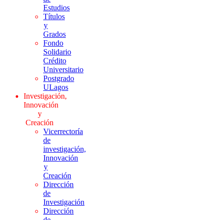
Estudios
Títulos
y
Grados
Fondo
Solidario
Crédito
Universitario
Postgrado
ULagos
Investigación,
Innovación
y
Creación
Vicerrectoría
de
investigación,
Innovación
y
Creación
Dirección
de
Investigación
Dirección
de