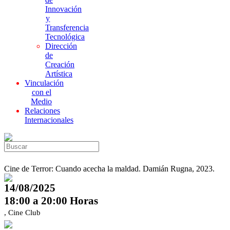
Innovación
y
Transferencia
Tecnológica
Dirección
de
Creación
Artística
Vinculación
con el
Medio
Relaciones
Internacionales
Cine de Terror: Cuando acecha la maldad. Damián Rugna, 2023.
14/08/2025
18:00 a 20:00 Horas
, Cine Club