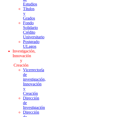
Estudios
Títulos
y
Grados
Fondo
Solidario
Crédito
Universitario
Postgrado
ULagos
Investigación,
Innovación
y
Creación
Vicerrectoría
de
investigación,
Innovación
y
Creación
Dirección
de
Investigación
Dirección
de