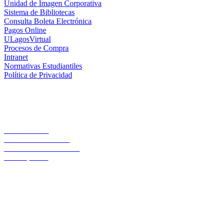
Unidad de Imagen Corporativa
Sistema de Bibliotecas
Consulta Boleta Electrónica
Pagos Online
ULagosVirtual
Procesos de Compra
Intranet
Normativas Estudiantiles
Política de Privacidad
Casa Central
Lord Cochrane 1046
Teléfono 56 642333000
Osorno, Chile