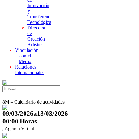
Innovación
y
Transferencia
Tecnológica
Dirección
de
Creación
Artística
Vinculación
con el
Medio
Relaciones
Internacionales
8M – Calendario de actividades
09/03/2026a13/03/2026
00:00 Horas
, Agenda Virtual