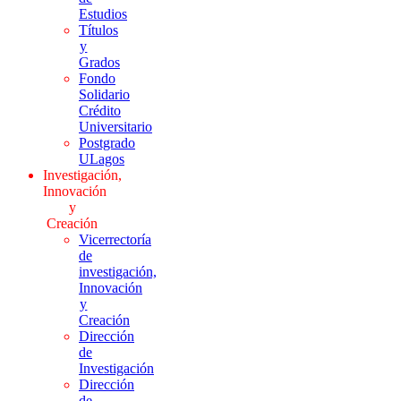
Estudios
Títulos
y
Grados
Fondo
Solidario
Crédito
Universitario
Postgrado
ULagos
Investigación,
Innovación
y
Creación
Vicerrectoría
de
investigación,
Innovación
y
Creación
Dirección
de
Investigación
Dirección
de