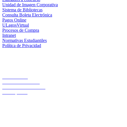
Unidad de Imagen Corporativa
Sistema de Bibliotecas
Consulta Boleta Electrónica
Pagos Online
ULagosVirtual
Procesos de Compra
Intranet
Normativas Estudiantiles
Política de Privacidad
Casa Central
Lord Cochrane 1046
Teléfono 56 642333000
Osorno, Chile