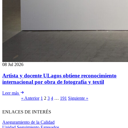
08 Jul 2026
Artista y docente ULagos obtiene reconocimiento
internacional por obra de fotografía y textil
Leer más
« Anterior
1
2
3
4
…
191
Siguiente »
ENLACES DE INTERÉS
Aseguramiento de la Calidad
Unidad Seguimiento Egresados