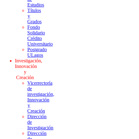
Estudios
Títulos
y
Grados
Fondo
Solidario
Crédito
Universitario
Postgrado
ULagos
Investigación,
Innovación
y
Creación
Vicerrectoría
de
investigación,
Innovación
y
Creación
Dirección
de
Investigación
Dirección
de