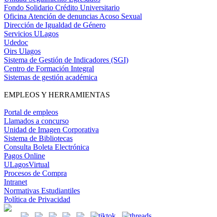
Fondo Solidario Crédito Universitario
Oficina Atención de denuncias Acoso Sexual
Dirección de Igualdad de Género
Servicios ULagos
Udedoc
Oirs Ulagos
Sistema de Gestión de Indicadores (SGI)
Centro de Formación Integral
Sistemas de gestión académica
EMPLEOS Y HERRAMIENTAS
Portal de empleos
Llamados a concurso
Unidad de Imagen Corporativa
Sistema de Bibliotecas
Consulta Boleta Electrónica
Pagos Online
ULagosVirtual
Procesos de Compra
Intranet
Normativas Estudiantiles
Política de Privacidad