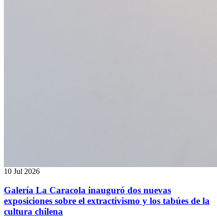
10 Jul 2026
Galería La Caracola inauguró dos nuevas
exposiciones sobre el extractivismo y los tabúes de la
cultura chilena